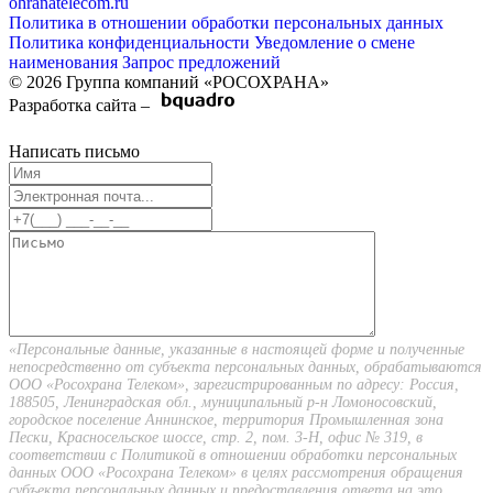
ohranatelecom.ru
Политика в отношении обработки персональных данных
Политика конфиденциальности
Уведомление о смене
наименования
Запрос предложений
© 2026 Группа компаний «РОСОХРАНА»
Разработка сайта –
Написать письмо
«Персональные данные, указанные в настоящей форме и полученные
непосредственно от субъекта персональных данных, обрабатываются
ООО «Росохрана Телеком», зарегистрированным по адресу: Россия,
188505, Ленинградская обл., муниципальный р-н Ломоносовский,
городское поселение Аннинское, территория Промышленная зона
Пески, Красносельское шоссе, стр. 2, пом. 3-Н, офис № 319, в
соответствии с Политикой в отношении обработки персональных
данных ООО «Росохрана Телеком» в целях рассмотрения обращения
субъекта персональных данных и предоставления ответа на это